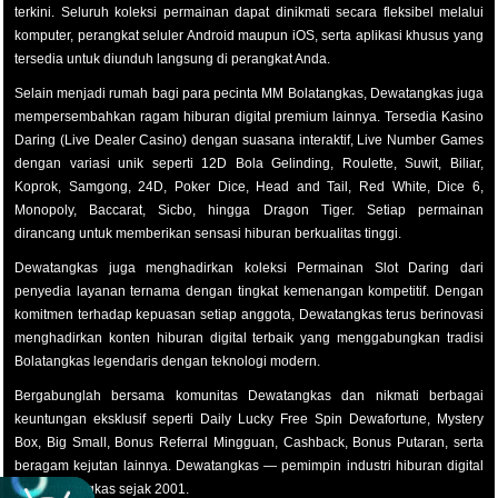
terkini. Seluruh koleksi permainan dapat dinikmati secara fleksibel melalui
komputer, perangkat seluler Android maupun iOS, serta aplikasi khusus yang
tersedia untuk diunduh langsung di perangkat Anda.
Selain menjadi rumah bagi para pecinta MM Bolatangkas, Dewatangkas juga
mempersembahkan ragam hiburan digital premium lainnya. Tersedia Kasino
Daring (Live Dealer Casino) dengan suasana interaktif, Live Number Games
dengan variasi unik seperti 12D Bola Gelinding, Roulette, Suwit, Biliar,
Koprok, Samgong, 24D, Poker Dice, Head and Tail, Red White, Dice 6,
Monopoly, Baccarat, Sicbo, hingga Dragon Tiger. Setiap permainan
dirancang untuk memberikan sensasi hiburan berkualitas tinggi.
Dewatangkas juga menghadirkan koleksi Permainan Slot Daring dari
penyedia layanan ternama dengan tingkat kemenangan kompetitif. Dengan
komitmen terhadap kepuasan setiap anggota, Dewatangkas terus berinovasi
menghadirkan konten hiburan digital terbaik yang menggabungkan tradisi
Bolatangkas legendaris dengan teknologi modern.
Bergabunglah bersama komunitas Dewatangkas dan nikmati berbagai
keuntungan eksklusif seperti Daily Lucky Free Spin Dewafortune, Mystery
Box, Big Small, Bonus Referral Mingguan, Cashback, Bonus Putaran, serta
beragam kejutan lainnya. Dewatangkas — pemimpin industri hiburan digital
MM Bolatangkas sejak 2001.