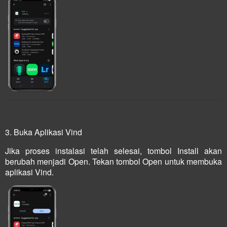
3. Buka Aplikasi Vind
Jika proses instalasi telah selesai, tombol Install akan
berubah menjadi Open. Tekan tombol Open untuk membuka
aplikasi Vind.