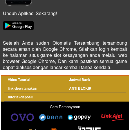
Unduh Aplikasi Sekarang!
Setelah Anda sudah Otomatis Tersambung tersambung
secara aman oleh Google Chrome, Silahkan login kembali
ke halaman situs game slot kesayangan anda melalui web
browser Google Chrome, Dan kami pastikan semua game
dapat diakses dengan lancar kembali tanpa kendala.
Video Tutorial
Jadwal Bank
link-dewatangkas
ANTI BLOKIR
tutorial-deposit
Cara Pembayaran