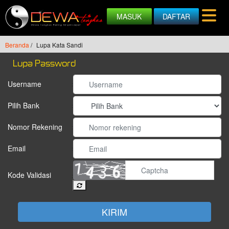
MASUK
DAFTAR
Beranda
/
Lupa Kata Sandi
Lupa Password
Username
:
Pilih Bank
:
Nomor Rekening
:
Email
:
Kode Validasi
:
KIRIM