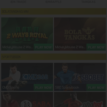
IDN TRADE
IDNRAFFLE
TANGKAS
BOLATANGKAS MM
PLAY NOW
PLAY NOW
MickeyMouse 2 Ways Royal
MickeyMouse 2 Ways Royal
SPORTSBOOK
PLAY NOW
PLAY NOW
CMD Sports
SBO Sportsbook