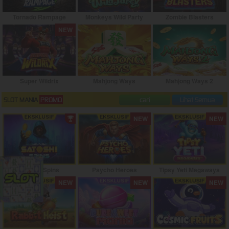
Tornado Rampage
Monkeys Wild Party
Zombie Blasters
NEW
Super Wildrix
Mahjong Ways
Mahjong Ways 2
SLOT MANIA
PROMO
cari
Lihat Semua
NEW
NEW
Satoshi Spins
Psycho Heroes
Tipsy Yeti Megaways
NEW
NEW
NEW