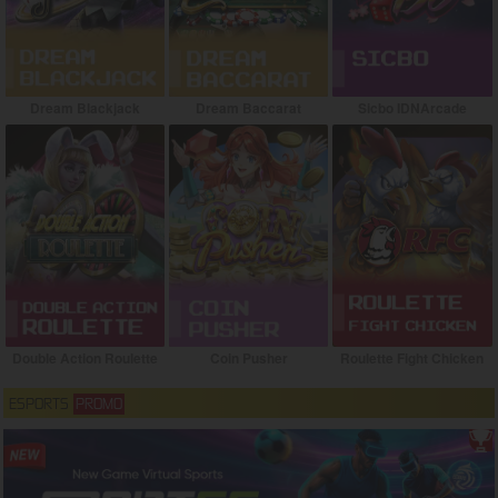
Dream Blackjack
Dream Baccarat
Sicbo IDNArcade
Double Action Roulette
Coin Pusher
Roulette Fight Chicken
ESPORTS
PROMO