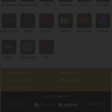
Jili Gaming
Penguin King
TTG
Skywind
CQ9
PlayNGo
Joker Gaming
GMW
Reevo
Netent
Mannaplay
ClotPlay
Live22
Gameplay
BTG
)
Video Tutorial
Jadwal Bank
link-dewatangkas
ANTI BLOKIR
tutorial-deposit
Cara Pembayaran